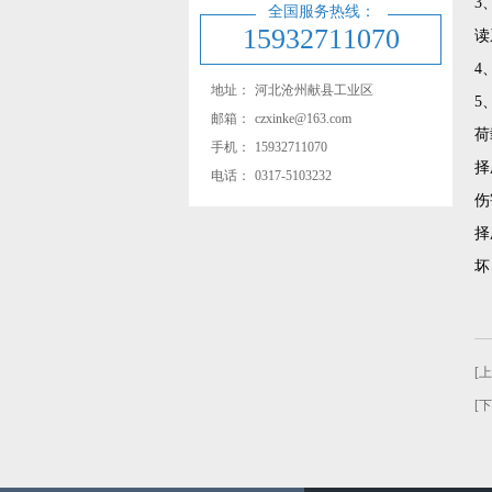
3
全国服务热线：
15932711070
读
4
地址：
河北沧州献县工业区
5
邮箱：
czxinke@163.com
荷
手机：
15932711070
择
电话：
0317-5103232
伤
择
坏
[
[