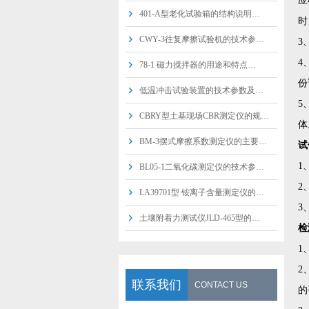
应
401-A型老化试验箱的结构说明…
时
CWY-3往复摩擦试验机的技术参…
3
4
78-1 磁力搅拌器的用途和特点…
份
低温冲击试验装置的技术参数及…
5
CBRY型土基现场CBR测定仪的规…
体
BM-3摆式摩擦系数测定仪的主要…
试
1
BL05-1二氧化碳测定仪的技术参…
2
LA39701型 铵离子含量测定仪的…
3
土壤附着力测试仪JLD-465型的…
检
1
2
联系我们
CONTACT US
的