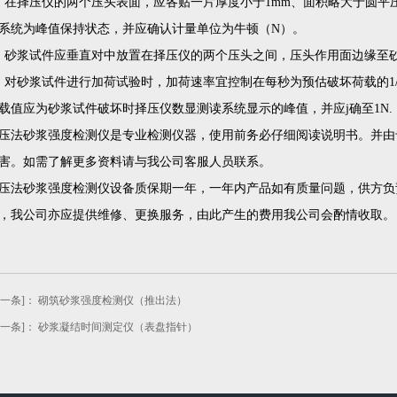
、在择压仪的两个压头表面，应各贴一片厚度小于1mm、面积略大于圆平
系统为峰值保持状态，并应确认计量单位为牛顿（N）。
、砂浆试件应垂直对中放置在择压仪的两个压头之间，压头作用面边缘至砂
、对砂浆试件进行加荷试验时，加荷速率宜控制在每秒为预估破坏荷载的1/1
载值应为砂浆试件破坏时择压仪数显测读系统显示的峰值，并应j确至1N.
压法砂浆强度检测仪是专业检测仪器，使用前务必仔细阅读说明书。并由
害。如需了解更多资料请与我公司客服人员联系。
压法砂浆强度检测仪设备质保期一年，一年内产品如有质量问题，供方负
，我公司亦应提供维修、更换服务，由此产生的费用我公司会酌情收取。
上一条]：
砌筑砂浆强度检测仪（推出法）
下一条]：
砂浆凝结时间测定仪（表盘指针）