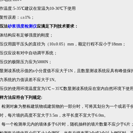
作温度:5-35℃建议在室温为10-30℃下使用
复性误差：≤±1%；
压法
砂浆强度检测仪
应满足下列技术要求：
体结构应有足够强度的刚度；
压仪用圆平压头的直径为（10±0.05）mm，额定行程不应小于18mm；
压仪应设有对中自动调平系统；
压仪的极限压力应为5000N；
显测读系统示值的z小分度值不应大于1N，且数显测读系统应具有峰值保
力系统的力值误差不应大于1N。
压仪的使用环境温度宜为5℃～35℃数显测读系统应在室内自然环境下使
样方法应符合下列规定:
、检测对象为整栋建筑物或建筑物的一部分时，可将其划分为一个或若干
时，每片墙的高度不宜大于3.5m，水平长度不宜大于6.0m。
、每一个检测单元内的墙体多于6片时，随机抽样的墙片数量不应少于6片