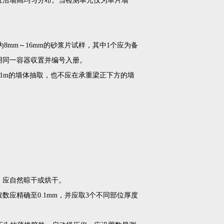
宜沿墙高均匀分布。当检测单元仅为单片墙
为8mm～16mm的砂浆片试样，其中1个应为备
用同一容器収置并编号入册。
于1m的墙体抽取，也不应在承重梁正下方的墙
，应自然晾干或烘干。
应精确至0.1mm，并应取3个不同部位厚度