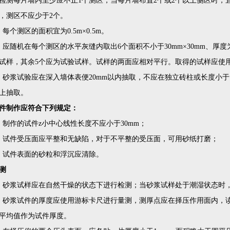
检测每片墙内至少应不止1个测区，当每片墙布置2个或2个以上侧区时，
，测区不应少于2个。
、每个测区的面积宜为0.5m×0.5m。
、应随机在每个测区的水平灰缝内取出6个面积不小于30mm×30mm、厚度
试样，其余5个应为试验试样。试样的两面应相对平行。取得的试样应使
、砂浆试验应在深入墙体表便20mm以内抽取，不应在独立砖柱或长度小
上抽取。
件制作应符合下列规定：
、制作的试件z小中心线性长度不应小于30mm；
、试件受压面应平整和无缺陷，对于不平整的受压面，可用砂纸打磨；
、试件表面的砂粒和浮沉应清除。
测
、砂浆试样应在自然干燥的状态下进行检测；当砂浆试样处于潮湿状态时
、砂浆试件的厚度应使用游标卡尺进行量测，测厚点应在择压作用面内，读数
平均值作为试件厚度。