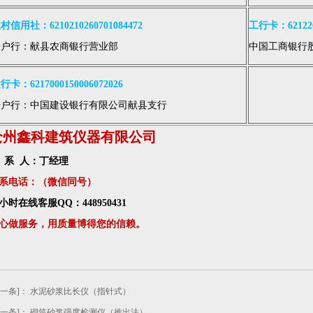
村信用社：6210210260701084472
工行卡：6212260
开户行：献县农商银行营业部
中国工商银行
行卡：6217000150006072026
开户行：中国建设银行有限公司献县支行
沧州鑫科建筑仪器有限公司
 系 人：丁经理
系电话：（微信同号）
4小时在线客服QQ：448950431
心做服务，用质量博得您的信赖。
上一条]：
水泥砂浆比长仪（指针式）
下一条]：
砌筑砂浆强度检测仪（推出法）