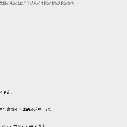
5型数显砂浆渗透仪用于砂浆试件抗渗性能及抗渗标号
。
的测定。
期在含腐蚀性气体的环境中工作。
次20号或30号机械润滑油。