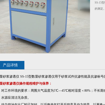
SS-1
的测定
产品详情
显砂浆渗透仪 SS-15型数显砂浆渗透仪用于砂浆试件抗渗性能及抗渗标号
显砂浆渗透仪
操作规程维护与保养：
、对工作环境的要求：周围大气温度为5℃—45℃相对湿度＜80%；不长
、水源应清洁无杂质。
、动力箱油在出厂时已加好。以后每半年打开后箱盖及动力箱盖，以更换一