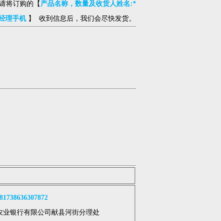
请将订购的【
产品名称，数量及收货人姓名:*
经理手机
】 收到信息后，我们会尽快发货。
738636307872
农业银行有限公司献县河街分理处