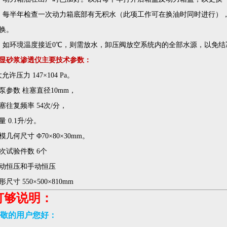
、每半年检查一次动力箱底部有无积水（此项工作可在换油时同时进行）
换。
、如环境温度接近0℃，则需放水，卸压阀放空系统内的全部水源，以免
显砂浆渗透仪
主要技术参数：
大允许压力 147×104 Pa。
泵参数 柱塞直径10mm，
塞往复频率 54次/分，
量 0.1升/分。
模几何尺寸 Φ70×80×30mm。
次试验件数 6个
动恒压和手动恒压
形尺寸 550×500×810mm
订够说明：
敬的用户您好：