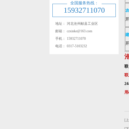
全国服务热线：
15932711070
农
地址：
河北沧州献县工业区
邮箱：
czxinke@163.com
建
手机：
15932711070
电话：
0317-5103232
联
联
2
用
[
[