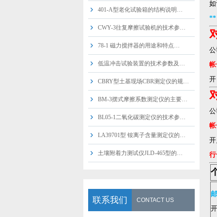
如
401-A型老化试验箱的结构说明…
*
CWY-3往复摩擦试验机的技术参…
78-1 磁力搅拌器的用途和特点…
公
低温冲击试验装置的技术参数及…
帐号
开
CBRY型土基现场CBR测定仪的规…
BM-3摆式摩擦系数测定仪的主要…
公
BL05-1二氧化碳测定仪的技术参…
帐号
LA39701型 铵离子含量测定仪的…
开
土壤附着力测试仪JLD-465型的…
行
邮
联系我们
CONTACT US