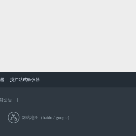
器
搅拌站试验仪器
货公告
|
网站地图（
baidu
/
google
）