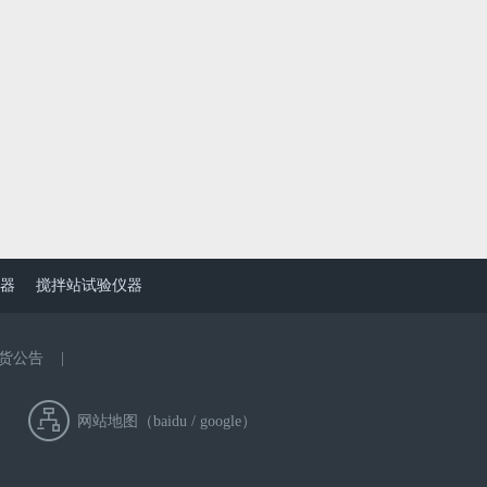
器
搅拌站试验仪器
货公告
|
网站地图（
baidu
/
google
）