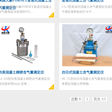
美国大象FORNEY直读式混凝土含
直读式混凝土含气量测定仪
LA-0316美国大象FORNEY直读式混凝土
CA-3型直读式混凝土含气量测定仪适
气量测定仪
含气量测定仪依照BOYL…
于测定骨料粒径不大于…
仿美混凝土精密含气量测定仪
仿日式混凝土含气量测定仪
LA-316型仿美混凝土精密含气量测定仪
HC-7L型仿日式混凝土含气量测定仪
该仪器依照boyle 定律…
来测定混凝土拌和物…
总数 8
1
页次 1/1