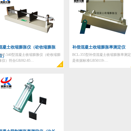
混凝土收缩膨胀仪（砼收缩膨胀
补偿混凝土收缩膨胀率测定仪
HSP-540型混凝土收缩膨胀仪（砼收缩膨
BCL-355型补偿混凝土收缩膨胀率测
仪）
胀仪）符合GBJ82-85…
是依据标准GB50119-…