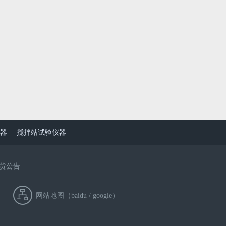
器
搅拌站试验仪器
货公告
|
网站地图（
baidu
/
google
）