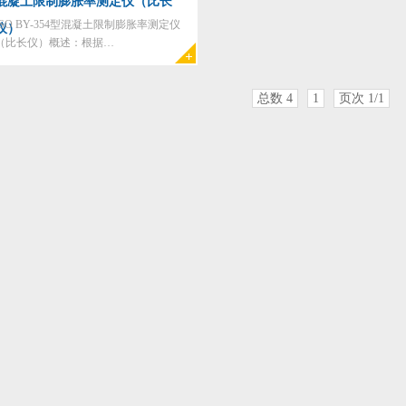
混凝土限制膨胀率测定仪（比长
ISO BY-354型混凝土限制膨胀率测定仪
仪）
（比长仪）概述：根据…
总数 4
1
页次 1/1