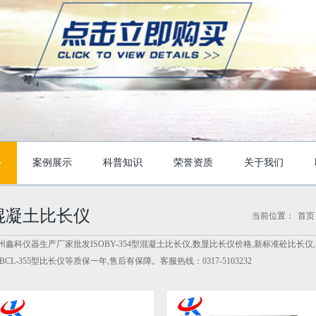
心
案例展示
科普知识
荣誉资质
关于我们
混凝土比长仪
当前位置：
首页
州鑫科仪器生产厂家批发ISOBY-354型混凝土比长仪,数显比长仪价格,新标准砼比长仪,BC156-3
,BCL-355型比长仪等质保一年,售后有保障。客服热线：0317-5103232