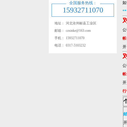
如
全国服务热线：
15932711070
*
地址：
河北沧州献县工业区
公
邮箱：
czxinke@163.com
手机：
15932711070
帐号
电话：
0317-5103232
开
公
帐号
开
行
邮