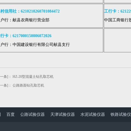
村信用社：6210210260701084472
工行卡：6212260
开户行：献县农商银行营业部
中国工商银行
行卡：6217000150006072026
开户行：中国建设银行有限公司献县支行
上一条]：
HZ-20型混凝土钻孔取芯机
下一条]：
公路路面钻孔取芯机
图
百度
公路试验仪器
天津试验仪器
水泥试验仪器
铁路试验仪