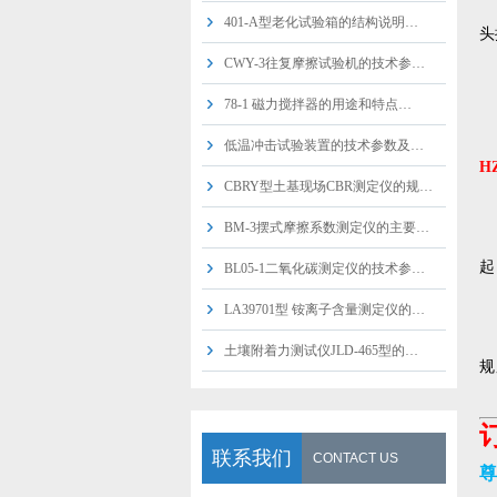
401-A型老化试验箱的结构说明…
头
CWY-3往复摩擦试验机的技术参…
78-1 磁力搅拌器的用途和特点…
低温冲击试验装置的技术参数及…
H
CBRY型土基现场CBR测定仪的规…
1
BM-3摆式摩擦系数测定仪的主要…
2
起
BL05-1二氧化碳测定仪的技术参…
3
LA39701型 铵离子含量测定仪的…
4
土壤附着力测试仪JLD-465型的…
规
5
联系我们
CONTACT US
尊