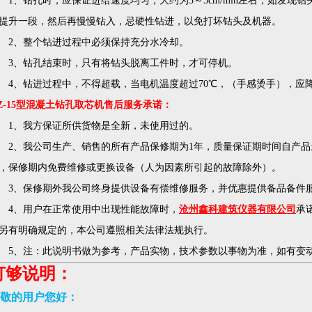
1、钻孔时，应保证进给速度均匀，大约为3～5cm/min左右，如发
提升一段，然后再慢慢钻入，忌硬性钻进，以免打坏钻头及机器。
2、整个钻进过程中必须保持充分水冷却。
3、钻孔结束时，只有将钻头脱离工件时，才可停机。
4、钻进过程中，不得超载，当电机温度超过70℃，（手感烫手），应
Z-15型混凝土钻孔取芯机售后服务承诺：
、我方保证所供货物是全新，未使用过的。
、我公司生产、销售的所有产品保修期为1年，质量保证期时间自产品
，保修期内免费维修或更换设备（人为因素所引起的故障除外）。
、保修期外我公司终身提供设备有偿维修服务，并优惠提供备品备件
、用户在正常使用中出现性能故障时，
沧州鑫科建筑仪器有限公司
承
另有明确规定的，本公司遵照相关法律法规执行。
、注：此说明书做为参考，产品实物，技术参数以事物为准，如有变
订够说明：
敬的用户您好：