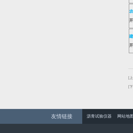
农
建
[
[
友情链接
沥青试验仪器
网站地