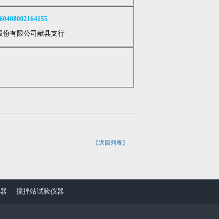
408002164155
股份有限公司献县支行
【返回列表】
器
搅拌站试验仪器