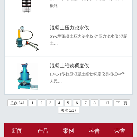
概述…
混凝土压力泌水仪
SY-2型混凝土压力泌水仪 砼压力泌水仪 混凝
土…
混凝土维勃稠度仪
HVC-1型数显混凝土维勃稠度仪是根据中华
人民…
总数 241
1
2
3
4
5
6
7
8
...17
下一页
页次 1/17
新闻
产品
案例
科普
荣誉