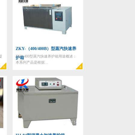
ZKY-（400/400B）型蒸汽快速养
凝
ZKY-400型蒸汽快速养护箱用途概述：
护箱
本系列产品是根据…