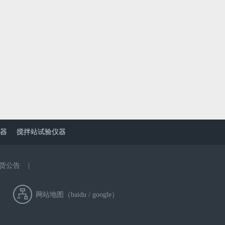
器
搅拌站试验仪器
货公告
|
网站地图（
baidu
/
google
）