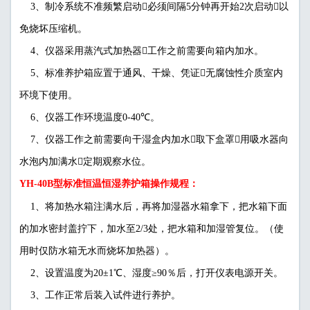
3、制冷系统不准频繁启动必须间隔5分钟再开始2次启动以
免烧坏压缩机。
4、仪器采用蒸汽式加热器工作之前需要向箱内加水。
5、标准养护箱应置于通风、干燥、凭证无腐蚀性介质室内
环境下使用。
6、仪器工作环境温度0-40℃。
7、仪器工作之前需要向干湿盒内加水取下盒罩用吸水器向
水泡内加满水定期观察水位。
YH-40B型标准恒温恒湿养护箱操作规程：
1、将加热水箱注满水后，再将加湿器水箱拿下，把水箱下面
的加水密封盖拧下，加水至2/3处，把水箱和加湿管复位。（使
用时仅防水箱无水而烧坏加热器）。
2、设置温度为20±1℃、湿度≥90％后，打开仪表电源开关。
3、工作正常后装入试件进行养护。