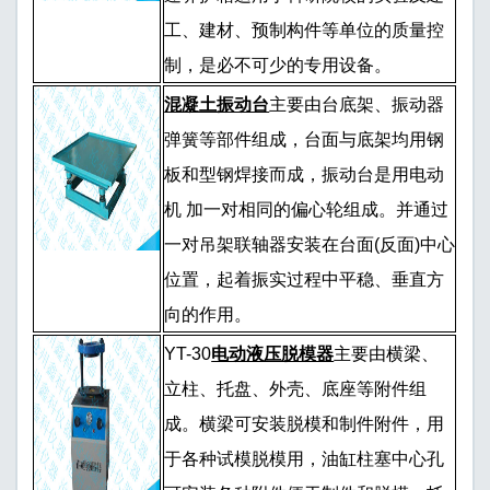
工、建材、预制构件等单位的质量控
制，是必不可少的专用设备。
混凝土振动台
主要由台底架、振动器
弹簧等部件组成，台面与底架均用钢
板和型钢焊接而成，振动台是用电动
机 加一对相同的偏心轮组成。并通过
一对吊架联轴器安装在台面(反面)中心
位置，起着振实过程中平稳、垂直方
向的作用。
YT-30
电动液压脱模器
主要由横梁、
立柱、托盘、外壳、底座等附件组
成。横梁可安装脱模和制件附件，用
于各种试模脱模用，油缸柱塞中心孔