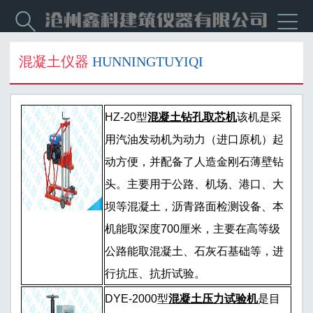


混凝土仪器
HUNNINGTUYIQI
HZ-20型
混凝土钻孔取芯机
该机是采
用汽油发动机为动力（进口原机）起
动方便，并配备了人造金刚石薄壁钻
头。主要用于公路、机场、港口、大
坝等混凝土，沥青路面检测设备、本
机能取深度700厘米，主要在高等级
公路能取混凝土、石灰石基础等，进
行抗压、抗折试验。
DYE-2000型
混凝土压力试验机
是目