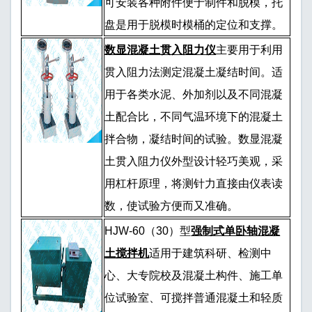
可安装各种附件便于制件和脱模，托
盘是用于脱模时模桶的定位和支撑。
数显混凝土贯入阻力仪
主要用于利用
贯入阻力法测定混凝土凝结时间。适
用于各类水泥、外加剂以及不同混凝
土配合比，不同气温环境下的混凝土
拌合物，凝结时间的试验。数显混凝
土贯入阻力仪外型设计轻巧美观，采
用杠杆原理，将测针力直接由仪表读
数，使试验方便而又准确。
HJW-60（30）型
强制式单卧轴混凝
土搅拌机
适用于建筑科研、检测中
心、大专院校及混凝土构件、施工单
位试验室、可搅拌普通混凝土和轻质