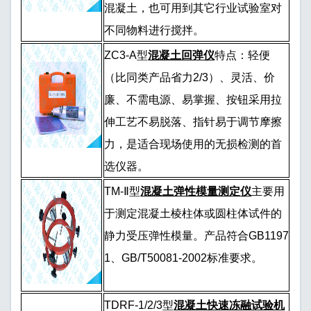
混凝土，也可用到其它行业试验室对
不同物料进行搅拌。
ZC3-A型
混凝土回弹仪
特点：轻便
（比同类产品省力2/3）、灵活、价
廉、不需电源、易掌握、按钮采用拉
伸工艺不易脱落、指针易于调节摩擦
力，是适合现场使用的无损检测的首
选仪器。
TM-Ⅱ型
混凝土弹性模量测定仪
主要用
于测定混凝土棱柱体或圆柱体试件的
静力受压弹性模量。产品符合GB1197
1、GB/T50081-2002标准要求。
TDRF-1/2/3型
混凝土快速冻融试验机