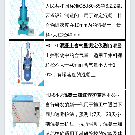
人民共和国标准GBJ80-85第3.2.2条,
要求设计制造的。用于评定混凝土拌
合物塌落度在10mm内的混凝土，骨
料z大粒径40mm
HC-7L
混凝土含气量测定仪测
顶混凝
土拌和物中的含气量，适用于集料颗
粒径不大于40mm,含气量不大于1
0%，有塌落度的混凝土。
HJ-84型
混凝土加速养护箱
是本公司
自行研发的新一代用于施工中通过不
同加速养护法，预测出7天、28天令
期混凝土抗压、抗折强度，混凝土加
速养护箱适用于科研院校的实验及建