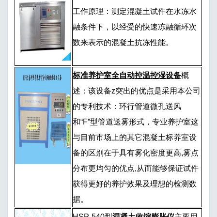
工作原理：测定混凝土试件在水冻水
融条件下，以经受的快速冻融循环次
数来表示的混凝土抗冻性能。
标准养护室全自动控温控湿设备
概
述：该设备z突出的优点是采用本公司
的专利技术：环行管道微孔送风
和“F”型管道送雾形式，专业养护室这
与目前市场上的其它混凝土标养室设
备的区别在于具有雾化密度更高,雾点
分布更均匀的优点,从而能够保证试件
获得更好的养护效果及理想的检测数
据。
HSP-540型
混凝土收缩膨胀仪
主要用