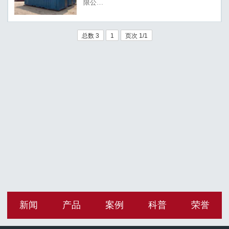
限公…
总数 3
1
页次 1/1
新闻
产品
案例
科普
荣誉