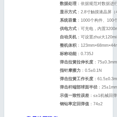
数据处理
：依据规范对数据进
显示方式
：2.8寸触摸液晶屏（4
系统容量
：1000个构件、100
供电方式
：可充电，内置3200
自动关机
：可设置zhui大120mi
整机体积
：123mm×68mm×44
标称动能
：0.735J
弹击拉簧拉伸长度
：75±0.3m
指针摩擦力
：0.5±0.1N
弹击拉簧工作长度
：61.5±0.3
弹击杆端部球面半径
：25±1m
示值一致性误差
：≤±1机械回
钢钻率定回弹值
：74±2