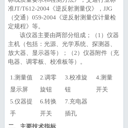
准
JT
/
T612
-
200
4
《
逆反射测量仪
》，
JJG
（交通
）
059
-200
4
《
逆反射测量仪计量检
定
规程》
等。
该仪器主要由两部分组成；（
1
）仪器
主机
（
包括：光源、光学系统、探测器
、
放大器、
显示器等
）
；（
2
）仪器附件
（
充
电
器、
调零板
、校准板等）
。
1.
测量值
2.
调零
3.
校准旋
4.
测量
显示
屏
旋钮
钮
开关
5.
仪器提
6.
转换
7
.
充电器
手
开关
插孔
二、
主要技术指标