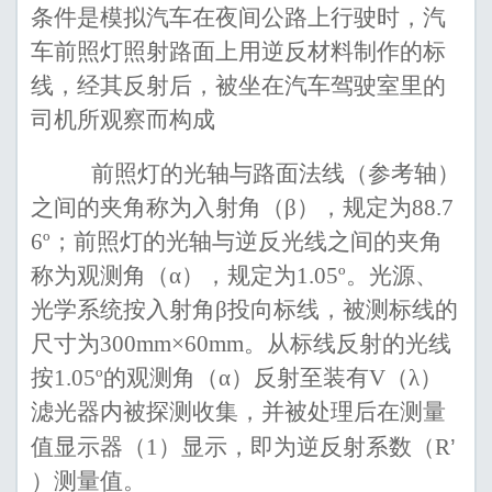
条件是模拟汽车在夜间公路上行驶时，汽
车前照灯照射路面上用逆反材料制作的标
线，经其反射后，被坐在汽车驾驶室里的
司机所观察而构成
前照灯的光轴与路面法线
（参考轴）
之间的夹角称为入射角（
β
），规定为
88.7
6º
；前照灯的光轴与逆反光线之间的夹角
称为观测角（
α
），规定为
1.05º
。
光源、
光学系统按入射角
β
投向标线，被测标线的
尺寸为
300mm×60mm
。从标线反射的光线
按
1.05º
的观测角（
α
）反射至装有
V
（
λ
）
滤光器
内被
探测收集，
并被处理后在
测
量
值显示器
（
1）
显示，即为逆反射系数（
R
’
）测量值。