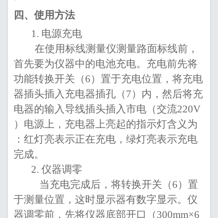
四、
使用方法
1.
电源充电
在使用标线测量仪测
量
路面标线前，
首先
要为
仪器中的电池充电。充电
前先
将
功能
转换开关
（6）
置于充电位置，将充电
器
插头插入充电器
插
孔
（7）
内
，
然后将充
电器的输入导线插头插入市电（交流
220V
）电源上，充电器上
亮起
的指示灯
含义为
：
红灯
亮
表示正在充电，绿灯
亮
表示充电
完成
。
2.
仪器调零
当充电完成后，将转换开关
（6）
置
于测量位置，这时显示器有数字显示。仪
器调零
前
，
先
将仪器底部开口（
300mm×6