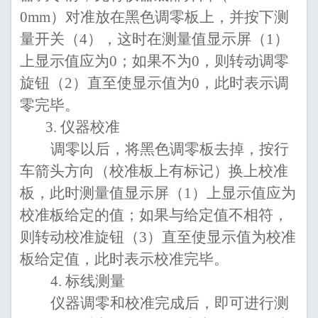
0mm
）
对准
放在黑色调零板上，并按下测
量开关
（4）
，
这时
在测
量
值显示
屏（
1
）
上显示
值
应为
0
；如果
不为
0
，
则
转动调零
旋钮
（2）直至使显示值为
0
，此时表示
调
零完毕。
3.
仪器校准
调零以后，将黑色调零板去掉，按行
车箭头方向（校准板上有标记）换上校准
板，此时
测
量
值显示
屏（
1
）
上显示
值
应为
校准板给定的值；如果与给定值不相符
，
则
转动
校准
旋钮
（3）直至使显示值为
校准
板给定值，此时表示校准
完毕。
4.
标线测量
仪器
调零和
校准
完成
后，即可进行测