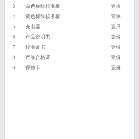
3
白色标线校准板
壹块
4
黄色标线校准板
壹块
5
充电器
壹
只
6
产品
说明书
壹份
7
校准
证书
壹份
8
产品合格证
壹份
9
保修卡
壹份