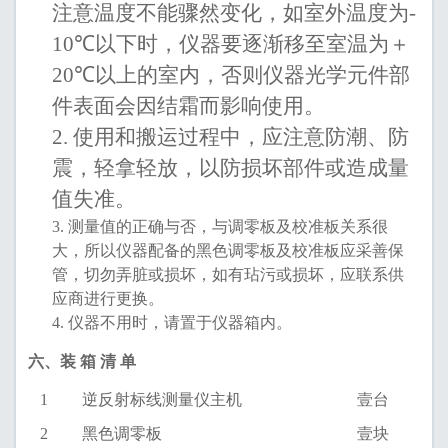
注意温度不能骤然变化，如室外温度为
-
10
℃
以下时，仪器要逐渐移至室温为＋
20
℃
以上的室内，否则仪器光学
元件
部
件
表面会因
结霜而
影响使用
。
2.
使用和搬运过程中，应注意
防潮、
防
震，
轻拿轻放，
以防损坏
部件或
造成量
值失准。
3.
测量值的正确与否，与调零板及校准板关系很
大，所以
仪器配备的黑色调零板
及校准板
应采善保
管，切勿弄脏或损坏，如有玷污或损坏，应联系供
应商进行更换
。
4.
仪器不用时，请置于仪器箱内。
六、
装
箱
清
单
1
逆反射标线测量仪主机
壹台
2
黑色调零板
壹块