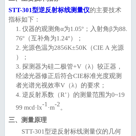
STT-301
型逆反射标线测量仪
的主要技术
指标如下：
1.
仪器的观测角
α
为
1.05º
；入射角
β
为
88.
76º
（互补角为
1.24º
）
；
2.
光源色温为
2856
K
±50K
（
CIE A
光源
）；
3.
探测器为硅二极管
+
V
（
λ
）
较正器
，
经滤光器修正后符合
CIE
标准光度观
测
者光谱光视效率
V
（
λ
）的要求；
4.
逆反射系数（
R’
）的测量范围为
0
~
19
-1
-2
99 mcd·
l
x
·m
。
三、
测量原理
STT-301
型逆反射标线测量仪的几何