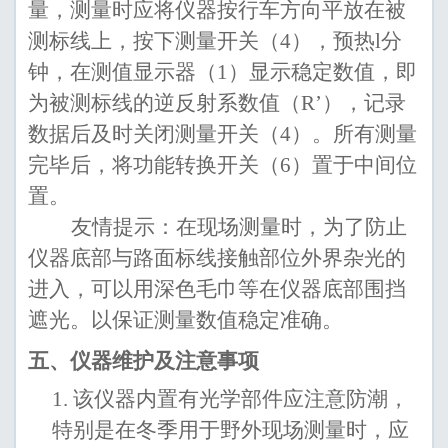
量，测量时应将仪器按行车方向
平放在
被
测标线上，按下测量开关
（4）
，
预热
l
分
钟
，在测值显示器
（1）
显示
稳定数
值，即
为
被
测标线
的
逆反射系数值（
R’
），
记录
数
据
后
及时
关
闭
测量开关
（4）
。
所有
测量
完毕后，将
功能
转换开关
（6）置于
中间位
置。
友情提示：在现场测量时，为了防止
仪器底部与路面标线接触部位外界杂光的
进入，可以用深色毛巾等在仪器底部围挡
遮光。以保证测量数值稳定准确。
五、
仪器维护
及注意事项
1.
该仪器内置有光学部件应注意防潮，
特别是在冬季用于野外现场测量时，应