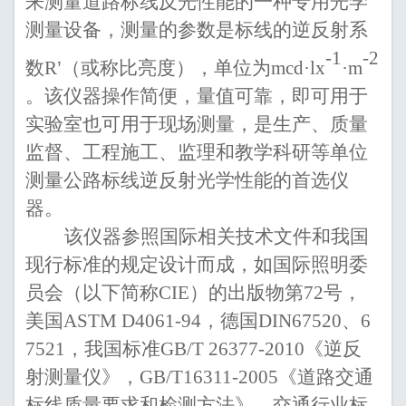
来测量道路标线反光性能的一种专用光学
测量设备，
测量的参数是标线的逆反射系
-1
-2
数
R
’
（或称比亮度），单位为
mcd·
l
x
·m
。该仪器操作简
便，
量值可靠
，即可用于
实验室也可用于
现场测量
，
是生产、质量
监督、工程施工
、
监理
和教学科研
等单位
测量公路标线
逆
反射光学性能的
首选
仪
器。
该仪器参照国际
相
关技术文件和我国
现行
标准的规定设计而成，如国际照明委
员会（以下简称
CIE
）的出版物第
72
号
，
美国
ASTM D4061
-
94
，
德国
DIN675
2
0
、
6
7521
，我国
标准
GB/T 26377-2010
《
逆反
射测量仪
》，
GB/
T16311
-
2005
《道路交通
标线质量要求和检测方法》，
交通行业标