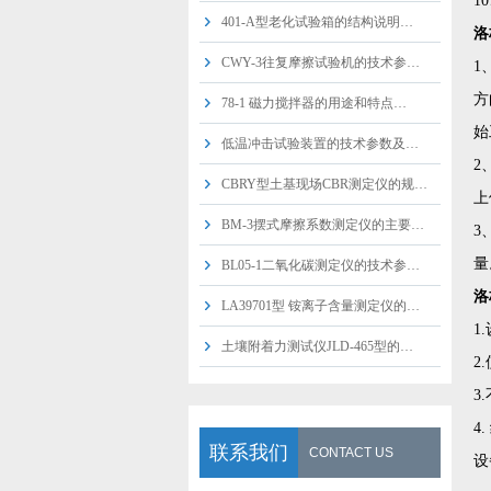
1
401-A型老化试验箱的结构说明…
洛
CWY-3往复摩擦试验机的技术参…
1
方
78-1 磁力搅拌器的用途和特点…
始
低温冲击试验装置的技术参数及…
2
CBRY型土基现场CBR测定仪的规…
上
BM-3摆式摩擦系数测定仪的主要…
3
量
BL05-1二氧化碳测定仪的技术参…
洛
LA39701型 铵离子含量测定仪的…
1
土壤附着力测试仪JLD-465型的…
2
3
4
联系我们
CONTACT US
设