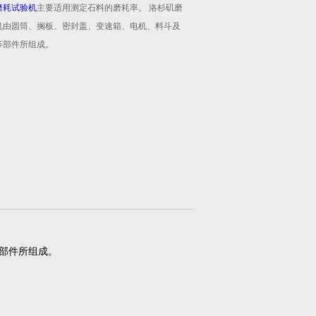
磨耗试验机
主要适用测定石料的磨耗率。 洛杉矶磨
机由圆筒、搁板、密封盖、变速箱、电机、料斗及
等部件所组成。
部件所组成。