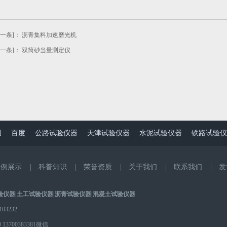
上一条]：
沥青集料加速磨光机
下一条]：
双筒砂当量测定仪
图
百度
公路试验仪器
天津试验仪器
水泥试验仪器
铁路试验仪
案例展示
|
科普知识
|
荣誉资质
|
关于我们
|
联系我们
|
发
验仪器
|
土工试验仪器
|
沥青试验仪器
|
混凝土试验仪器
3232
0
13700383381微信