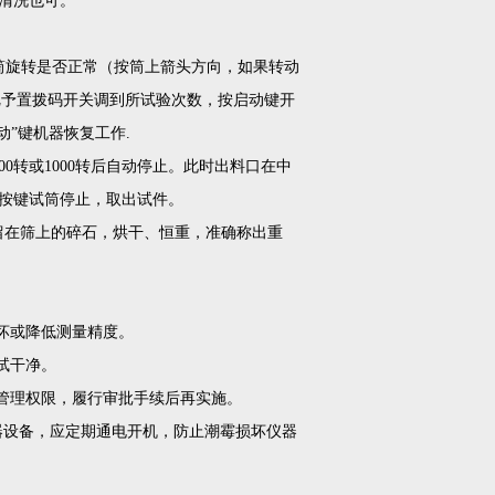
清洗也可。
筒旋转是否正常（按筒上箭头方向，如果转动
再把予置拨码开关调到所试验次数，按启动键开
动”键机器恢复工作.
0转或1000转后自动停止。此时出料口在中
开按键试筒停止，取出试件。
洗留在筛上的碎石，烘干、恒重，准确称出重
坏或降低测量精度。
试干净。
级管理权限，履行审批手续后再实施。
仪器设备，应定期通电开机，防止潮霉损坏仪器