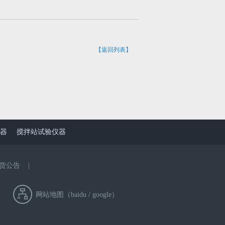
【返回列表】
器
搅拌站试验仪器
货公告
|
网站地图（
baidu
/
google
）