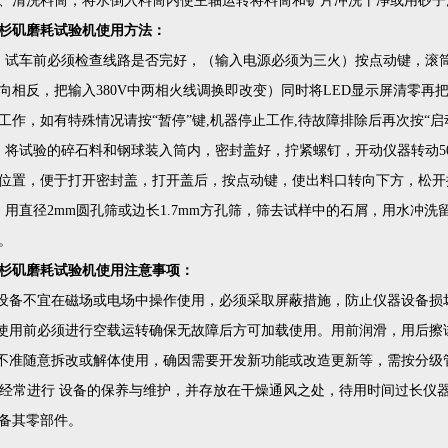
0、清洗料筒，将水倒入料筒内使主轴运转将料筒和铲片冲洗干净或用砂子
杉矶磨耗试验机使用方法：
、试车前必须检查线路是否完好，（输入电源必须为三火）按点动键，滚
向相反，把输入380V中两相火线调换即改变）同时将LED显示屏清零
工作，如有特殊情况请按“暂停”键,机器停止工作,待故障排除后再次按“启
、将试验的碎石料和钢球装入筒内，密封盖好，拧紧螺钉，开动仪器转动50
位置，便于打开密封盖，打开盖后，按点动键，使出料口转向下方，松
、用直径2mm圆孔筛或边长1.7mm方孔筛，筛去试样中的石屑，用水冲
。
杉矶磨耗试验机
使用注意事项：
.设备不宜在磁场或电场中操作使用，必须采取屏蔽措施，防止仪器设备损
.使用前必须进行空载运转确保无故障后方可加载使用。用前润滑，用后擦
.不准随意拆改或解体使用，确因需要开发新功能或改造更新等，需按分
. 经常进行 设备的保养与维护，并存放在干燥通风之处，待用时间过长
备其零部件。