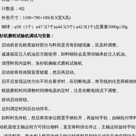
、计数器：4位
、外形尺寸：1100×780×100(长X宽X高)
、钢球：φ50（1个）φ47.5(7个)φ44.5(3个) φ42.8(1个)总重量5000g±50g
杉矶磨耗试验机调试与安装：
、启动前首先检查旋转部分与料筒是否有刮碰现象，应及时调整。
、减速箱应注入机油后方能使用，卸料蜗轮会及滑动轴承处注入机油。
、清理料筒内染料。洛杉矶搁板式磨耗试验机
、启动前将筒体限装置锁紧，然后再启动。
、启开后发现运转方向不符合要求时，应切断电源，将导线的任意两根相
、根据磨耗时间调整时间继电器的定时，注意在断电情况下调整。
、按动启动按钮。
、达到调定时间后自动停车。
、卸料时先停机，然后将筒体位限置手柄松开，再旋转手轮，由蜗轮付带
动机器使主轴运转方可排出物料，直至将料排出停止，主轴运转旋转手轮