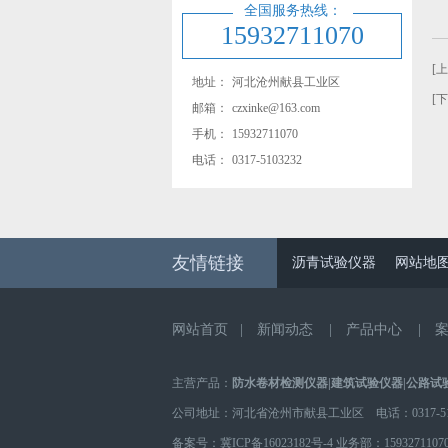
全国服务热线：
15932711070
[
地址：
河北沧州献县工业区
[
邮箱：
czxinke@163.com
手机：
15932711070
电话：
0317-5103232
友情链接
沥青试验仪器
网站地
网站首页
|
新闻动态
|
产品中心
|
主营产品：
防水卷材检测仪器
|
建筑试验仪器
|
公路试
公司地址：河北省沧州市献县工业区 电话：0317-510
备案号：
冀ICP备16023182号-4
业务部：
1593271107