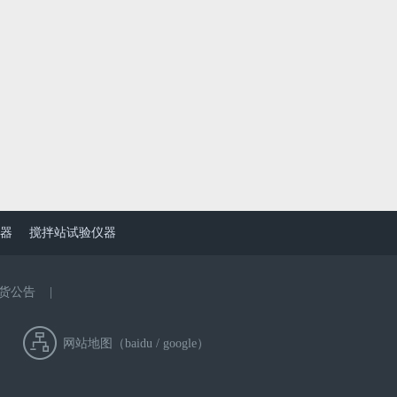
器
搅拌站试验仪器
货公告
|
网站地图（
baidu
/
google
）