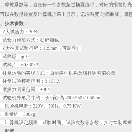
、摩擦系数等，当任何一个参数超过预置值时，对应的报警灯亮
可以在数显装置及计算机屏幕上显示，记录温度
-时间曲线、摩
、
技术参数：
、Z大试验力：30N
、试验力施加方式：砝码加载
、Z大往复试验行程：±25mm（可调整）
、试样球：φ10
、试样片：60×30×3
、往复运动的实现方式：曲柄连杆机构及螺杆调整偏心量
、往复试验频率范围：0-15HZ
、摩擦力测量范围：±30N
、试验机外形尺寸约：长×宽×高 800×550×1050mm
0、试验机电源：220V、50Hz、0.75 KW
1、重量约：300kg
2、计算机设定频率、试验时间、试验次数等参数，实时绘制摩
、配置