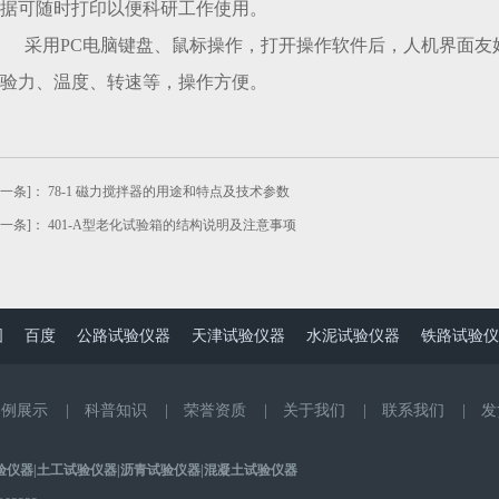
据可随时打印以便科研工作使用。
采用
PC电脑键盘、鼠标操作，打开操作软件后，人机界面友
验力、温度、转速等，操作方便。
上一条]：
78-1 磁力搅拌器的用途和特点及技术参数
下一条]：
401-A型老化试验箱的结构说明及注意事项
图
百度
公路试验仪器
天津试验仪器
水泥试验仪器
铁路试验仪
案例展示
|
科普知识
|
荣誉资质
|
关于我们
|
联系我们
|
发
验仪器
|
土工试验仪器
|
沥青试验仪器
|
混凝土试验仪器