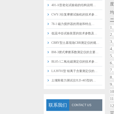
度
401-A型老化试验箱的结构说明…
均
CWY-3往复摩擦试验机的技术参…
二
78-1 磁力搅拌器的用途和特点…
1
低温冲击试验装置的技术参数及…
2
3
CBRY型土基现场CBR测定仪的规…
4
BM-3摆式摩擦系数测定仪的主要…
5
BL05-1二氧化碳测定仪的技术参…
6
7
LA39701型 铵离子含量测定仪的…
8
土壤附着力测试仪JLD-465型的…
9
1
1
联系我们
CONTACT US
1
三