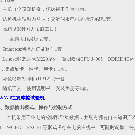
．主机（全喷塑机身，优碳钢工作台) 1台。
．试验机主轴动力马达：交流伺服电机及调速系统1套。
．高精度30N测力传感器1只
高精度
1级砝码1套。
．Smart test测控系统及软件1套
．
Lenovo
联想启天
M220系列（Intel双核CPU J4005，DDRIII
，集成显卡、网卡、声卡）1台
。
．
彩色喷墨打印机
(HP1212)一台
．随机工具、使用说明书、安装手册等1套。
WY-3往复摩擦试验机
、数据输出模式、操作与控制方式
本机采用工业电脑控制和采集数据，并配有拥有自主知识产
T、WORD、EXCEL等形式保存在电脑主机中，可随时调取、