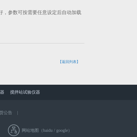
好，参数可按需要任意设定后自动加载
【返回列表】
器
搅拌站试验仪器
货公告
|
网站地图（
baidu
/
google
）