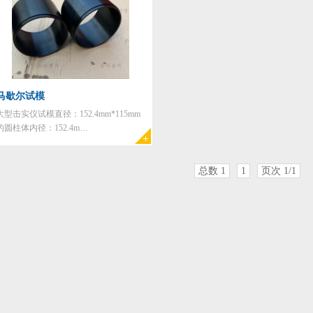
马歇尔试模
大型击实仪试模直径：152.4mm*115mm
的圆柱体内径：152.4m…
总数 1
1
页次 1/1