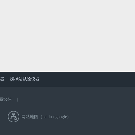
器
搅拌站试验仪器
货公告
|
网站地图（
baidu
/
google
）