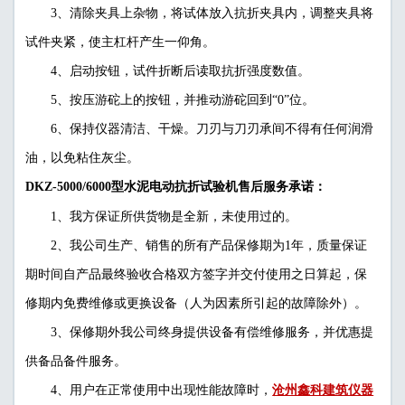
3、清除夹具上杂物，将试体放入抗折夹具内，调整夹具将
试件夹紧，使主杠杆产生一仰角。
4、启动按钮，试件折断后读取抗折强度数值。
5、按压游砣上的按钮，并推动游砣回到“0”位。
6、保持仪器清洁、干燥。刀刃与刀刃承间不得有任何润滑
油，以免粘住灰尘。
DKZ-5000/6000型水泥电动抗折试验机售后服务承诺：
1、我方保证所供货物是全新，未使用过的。
2、我公司生产、销售的所有产品保修期为1年，质量保证
期时间自产品最终验收合格双方签字并交付使用之日算起，保
修期内免费维修或更换设备（人为因素所引起的故障除外）。
3、保修期外我公司终身提供设备有偿维修服务，并优惠提
供备品备件服务。
沧州鑫科建筑仪器
4、用户在正常使用中出现性能故障时，