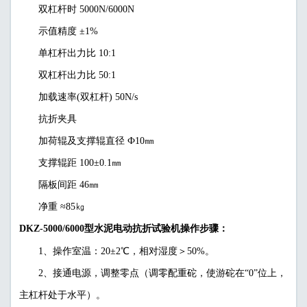
双杠杆时 5000N/6000N
示值精度 ±1%
单杠杆出力比 10:1
双杠杆出力比 50:1
加载速率(双杠杆) 50N/s
抗折夹具
加荷辊及支撑辊直径 Ф10㎜
支撑辊距 100±0.1㎜
隔板间距 46㎜
净重 ≈85㎏
DKZ-5000/6000型水泥电动抗折试验机
操作步骤：
1、操作室温：20±2℃，相对湿度＞50%。
2、接通电源，调整零点（调零配重砣，使游砣在“0”位上，
主杠杆处于水平）。