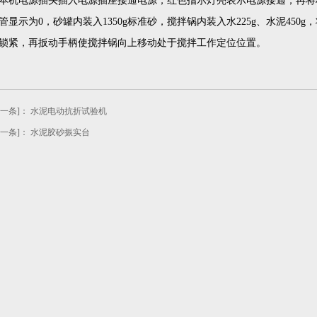
本机电源插头插入电源插座接通电源，红色指示灯亮表示电源接通，再将
管显示为0，砂罐内装入1350g标准砂，搅拌锅内装入水225g、水泥45
锁紧，再扳动手柄使搅拌锅向上移动处于搅拌工作定位位置。
上一条]：
水泥电动抗折试验机
下一条]：
水泥胶砂振实台