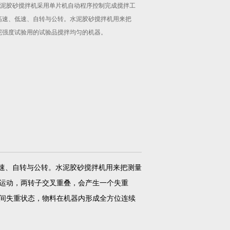
型水泥胶砂搅拌机采用单片机自动程序控制完成搅拌工
高速、低速、自转与公转。水泥胶砂搅拌机用来把
泥强度试验用的试验品搅拌均匀的机器。
速、自转与公转。水泥胶砂搅拌机用来把测量
运动，两转子交叉重叠，会产生一个失重
间失重状态，物料在机器内形成全方位连续