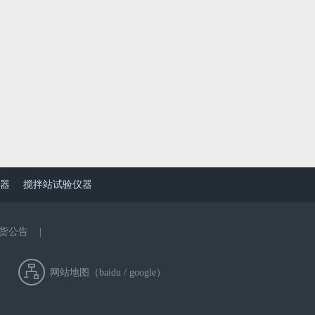
器
搅拌站试验仪器
货公告
|
网站地图（
baidu
/
google
）