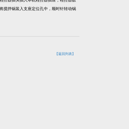
程控器插头插入本机程控器插座，程控器数
0g，将搅拌锅装入支座定位孔中，顺时针转动锅
【返回列表】