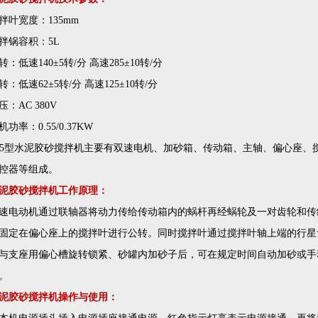
拌叶宽度：135mm
拌锅容积：5L
转：低速140±5转/分 高速285±10转/分
转：低速62±5转/分 高速125±10转/分
压：AC 380V
机功率：0.55/0.37KW
J-5型水泥胶砂搅拌机主要有双速电机、加砂箱、传动箱、主轴、偏心座
控器等组成。
泥胶砂搅拌机工作原理：
速电动机通过联轴器将动力传给传动箱内的蜗杆再经蜗轮及一对齿轮和传
固定在偏心座上的搅拌叶进行公转。同时搅拌叶通过搅拌叶轴上端的行星
与支座用偏心槽旋转锁紧、砂罐内加砂子后，可在规定时间自动加砂或手
。
泥胶砂搅拌机操作与使用：