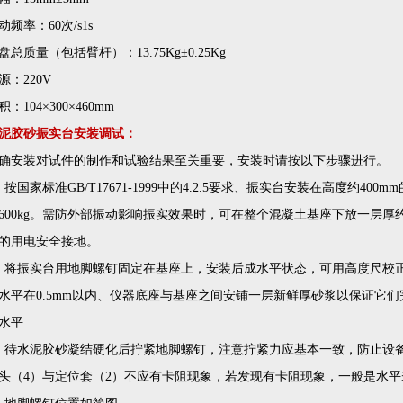
动频率：60次/s1s
盘总质量（包括臂杆）：13.75Kg±0.25Kg
源：220V
积：104×300×460mm
泥胶砂振实台安装调试：
确安装对试件的制作和试验结果至关重要，安装时请按以下步骤进行。
、按国家标准GB/T17671-1999中的4.2.5要求、振实台安装在高度约40
600kg。需防外部振动影响振实效果时，可在整个混凝土基座下放一层厚
的用电安全接地。
、将振实台用地脚螺钉固定在基座上，安装后成水平状态，可用高度尺校正
水平在0.5mm以内、仪器底座与基座之间安铺一层新鲜厚砂浆以保证它
水平
、待水泥胶砂凝结硬化后拧紧地脚螺钉，注意拧紧力应基本一致，防止设备
头（4）与定位套（2）不应有卡阻现象，若发现有卡阻现象，一般是水