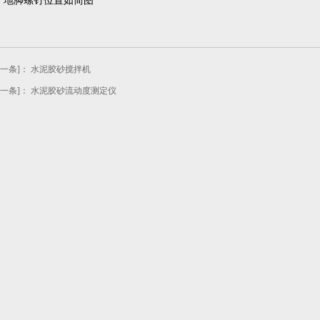
、地脚螺钉位置如简图
上一条]：
水泥胶砂搅拌机
下一条]：
水泥胶砂流动度测定仪