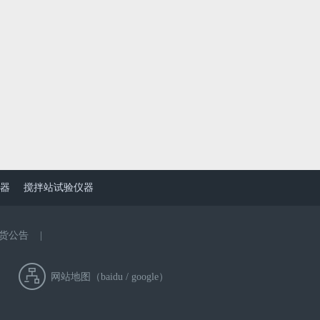
器
搅拌站试验仪器
货公告
|
网站地图（
baidu
/
google
）