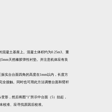
0mm的混凝土基座上。混凝土体积约为0.25m3、重
约5mm天然橡胶弹性衬垫。并注意机体应有良
振实台台面四角的高度在1mm以内，长度方
们完全接触。同时也可用此方法调整台面和臂杆
变形，然后将图“1”所示中台面（5）抬起，
平未校准、应寻找原因后校准。