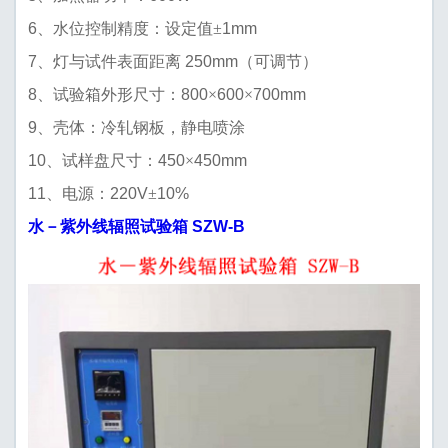
6
1mm
、水位控制精度：设定值±
7
250mm
、灯与试件表面距离
（可调节）
8
800
600
700mm
、试验箱外形尺寸：
×
×
9
、壳体：冷轧钢板，静电喷涂
10
450
450mm
、试样盘尺寸：
×
11
220V
10%
、电源：
±
SZW-B
水－紫外线辐照试验箱