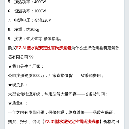
5、加热功率：4000W
6、恒温功率：1000W
7、电源电压：交流220V
8、净重：约20Kg
9、接线：壹火壹零 箱体接地。
购买
FZ-31型水泥安定性雷氏沸煮箱
为什么选择沧州鑫科建筑仪
器有限公司???
★我们是生产厂家：
公司注册资质1000万，厂家直接供货——省采购费用；
★现货多：
大型仓储物流系统，常用型号大量库存——省备货时间；
★质量好：
一年之内有质量问题，保修包退，终身维修——品质有保证；
购买、报价、咨询【
FZ-31型水泥安定性雷氏沸煮箱
】价格均可