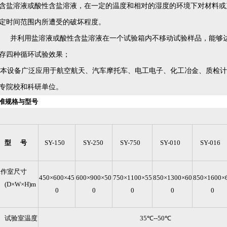
含盐溶液或酸性含盐溶液，在一定的温度和相对的湿度的环境下对材料或
定时间范围内所遭受的破坏程度。
并利用盐溶液或酸性含盐溶液在一个试验箱内不移动试验样品，能够达
存四种循环试验效果；
本设备广泛应用于航空航天、汽车摩托车、电工电子、化工冶金、质检计
专院校和科研单位。
准规格与型号
型 号
SY-150
SY-250
SY-750
SY-010
SY-016
工作室尺寸
450×600×45
600×900×50
750×1100×55
850×1300×60
850×1600×
D×W×H)m
0
0
0
0
0
试验室温度
35℃--50℃