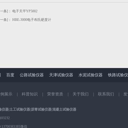
上一条]：
电子天平YP5002
下一条]：
HBE-3000电子布氏硬度计
图
百度
公路试验仪器
天津试验仪器
水泥试验仪器
铁路试验仪
案例展示
|
科普知识
|
荣誉资质
|
关于我们
|
联系我们
|
发
验仪器
|
土工试验仪器
|
沥青试验仪器
|
混凝土试验仪器
3232
0
13700383381微信