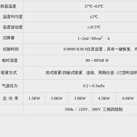
饱和器温度
37℃--63℃
温度均匀度
±2℃
温度波动度
≤±0.5℃
2
沉降量
1--2ml / 80cm
· h
试验时间
0-9999 H.M.S
任意设置，具有一键恢复、
相对湿度
90
～98%R·H
喷雾方式
塔式喷雾/挡板式喷雾 连续、周期任选（订货时说
气源压力
0.2
～0.3mPa
总 功 率
1.5KW
3.0KW
3.0KW
4.5KW
6.0KW
50Hz / 220V
、380V 三相四线制