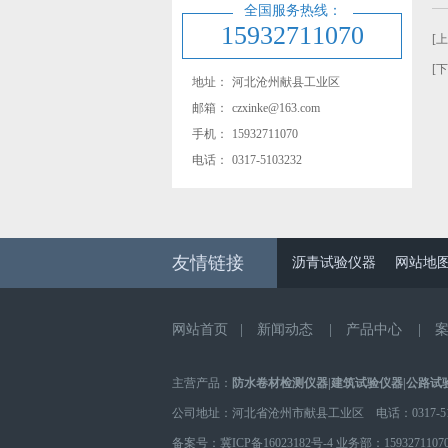
全国服务热线：
15932711070
[
[
地址：
河北沧州献县工业区
邮箱：
czxinke@163.com
手机：
15932711070
电话：
0317-5103232
友情链接
沥青试验仪器
网站地
网站首页
|
新闻动态
|
产品中心
|
主营产品：
防水卷材检测仪器
|
建筑试验仪器
|
公路试
公司地址：河北省沧州市献县工业区 电话：0317-510
备案号：
冀ICP备16023182号-4
业务部：
1593271107