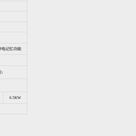
停电记忆功能
明）
6.5KW