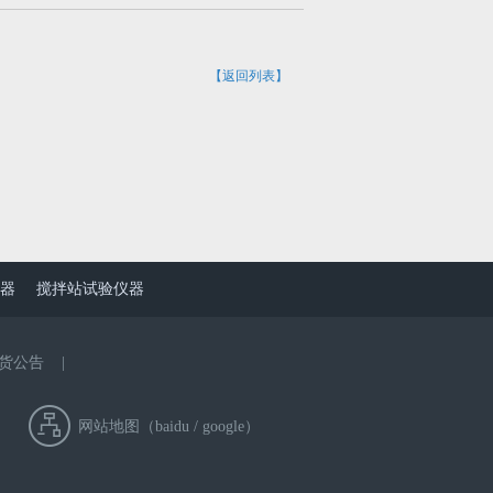
【返回列表】
器
搅拌站试验仪器
货公告
|
网站地图（
baidu
/
google
）