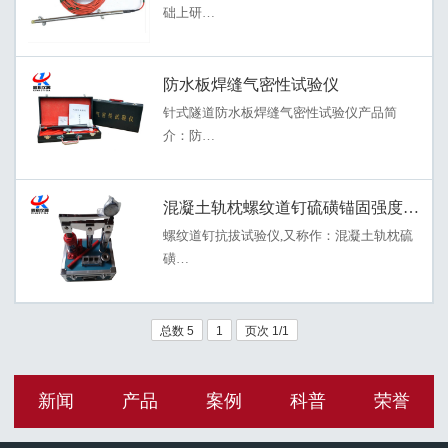
础上研…
防水板焊缝气密性试验仪
针式隧道防水板焊缝气密性试验仪产品简
介：防…
混凝土轨枕螺纹道钉硫磺锚固强度检测
螺纹道钉抗拔试验仪,又称作：混凝土轨枕硫
磺…
总数 5
1
页次 1/1
新闻
产品
案例
科普
荣誉