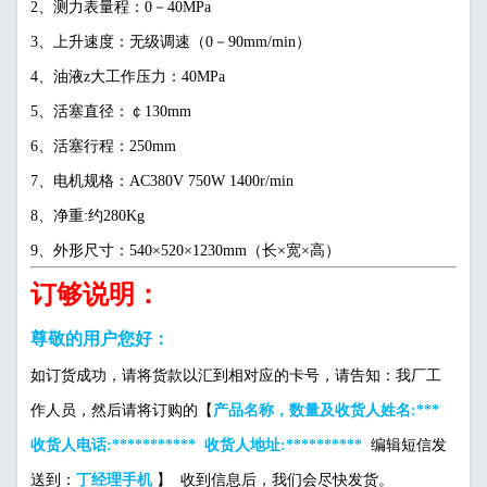
2、测力表量程：0－40MPa
3、上升速度：无级调速（0－90mm/min）
4、油液z大工作压力：40MPa
5、活塞直径：￠130mm
6、活塞行程：250mm
7、电机规格：AC380V 750W 1400r/min
8、净重:约280Kg
9、外形尺寸：540×520×1230mm（长×宽×高）
订够说明：
尊敬的用户您好：
如订货成功，请将货款以汇到相对应的卡号，请告知：我厂工
作人员，然后请将订购的【
产品名称，数量及收货人姓名:***
收货人电话:*********** 收货人地址:**********
编辑短信发
送到：
丁经理手机
】 收到信息后，我们会尽快发货。